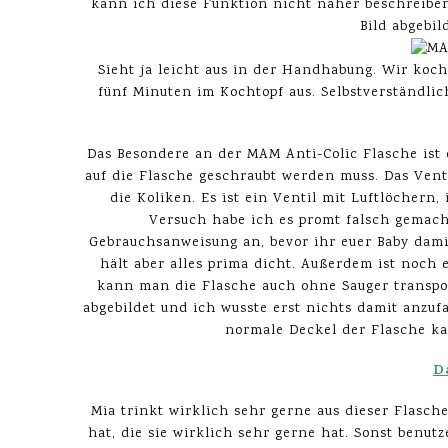
kann ich diese Funktion nicht näher beschreiben
Bild abgebil
Sieht ja leicht aus in der Handhabung. Wir koc
fünf Minuten im Kochtopf aus. Selbstverständli
Das Besondere an der MAM Anti-Colic Flasche ist 
auf die Flasche geschraubt werden muss. Das Vent
die Koliken. Es ist ein Ventil mit Luftlöchern
Versuch habe ich es promt falsch gemacht
Gebrauchsanweisung an, bevor ihr euer Baby dami
hält aber alles prima dicht. Außerdem ist noch 
kann man die Flasche auch ohne Sauger transpor
abgebildet und ich wusste erst nichts damit anzu
normale Deckel der Flasche ka
D
Mia trinkt wirklich sehr gerne aus dieser Flasc
hat, die sie wirklich sehr gerne hat. Sonst benu