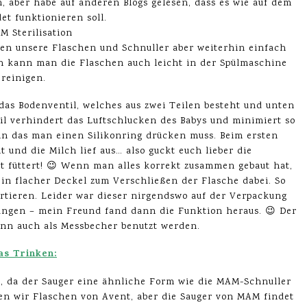
, aber habe auf anderen Blogs gelesen, dass es wie auf dem
det funktionieren soll.
hen unsere Flaschen und Schnuller aber weiterhin einfach
ch kann man die Flaschen auch leicht in der Spülmaschine
reinigen.
das Bodenventil, welches aus zwei Teilen besteht und unten
il verhindert das Luftschlucken des Babys und minimiert so
, in das man einen Silikonring drücken muss. Beim ersten
 und die Milch lief aus… also guckt euch lieber die
t füttert! 😉 Wenn man alles korrekt zusammen gebaut hat,
ein flacher Deckel zum Verschließen der Flasche dabei. So
tieren. Leider war dieser nirgendswo auf der Verpackung
fangen – mein Freund fand dann die Funktion heraus. 😉 Der
nn auch als Messbecher benutzt werden.
as Trinken:
he, da der Sauger eine ähnliche Form wie die MAM-Schnuller
tzen wir Flaschen von Avent, aber die Sauger von MAM findet