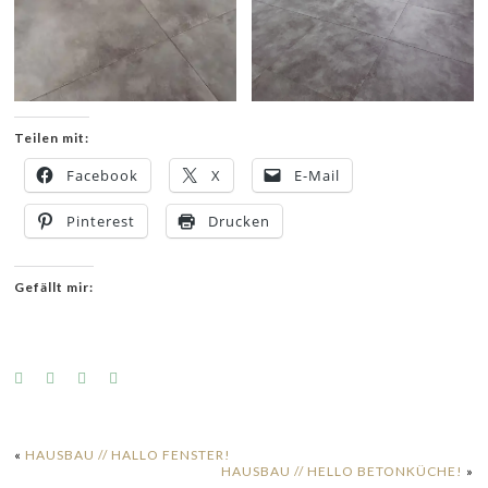
Teilen mit:
Facebook
X
E-Mail
Pinterest
Drucken
Gefällt mir:
«
HAUSBAU // HALLO FENSTER!
HAUSBAU // HELLO BETONKÜCHE!
»