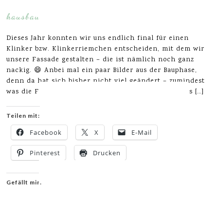
hausbau
Dieses Jahr konnten wir uns endlich final für einen
Klinker bzw. Klinkerriemchen entscheiden, mit dem wir
unsere Fassade gestalten – die ist nämlich noch ganz
nackig. 😄 Anbei mal ein paar Bilder aus der Bauphase,
denn da hat sich bisher nicht viel geändert – zumindest
was die Fassade betrifft. Ich glaube jetzt seht ihr das […]
Teilen mit:
Facebook
X
E-Mail
Pinterest
Drucken
Gefällt mir: