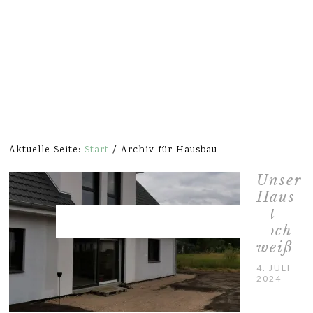
Aktuelle Seite:
Start
/
Archiv für Hausbau
Unser
Haus
ist
noch
weiß
4. JULI
2024