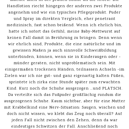
machte mich in der prallen Sonne an die Arbeit. Die
Handlotion riecht hingegen der anderen zwei Produkte
angenehm und wie ein typisches Pflegeprodukt. Puder
und Spray im direkten Vergleich, eher penetrant
medizinisch, fast schon beißend. Wenn ich ehrlich bin,
hatte ich sofort das Gefühl, meine Baby-Mettwurst auf
keinen Fall damit in Berührung zu bringen. Denn wenn
wir ehrlich sind, Produkte, die eine natürliche und im
gewissen Maßen ja auch sinnvolle Schweißbildung
unterbinden, können, wenn sie in Kinderaugen oder -
münder geraten, nicht unproblematisch sein. Mit
einigermaßen trockenen Händen, teilnassen Achseln -im
Zielen war ich nie gut- und ganz eigenartig kalten Füßen,
sprintete ich zirka eine Stunde später zum erwachten
Kind. Kurz noch die Schuhe ausgezogen …und PLATSCH.
Da verteilte sich das Fußpuder großflächig rundum die
ausgezogenen Schuhe. Kaum sichtbar, aber für eine Mutter
mit Krabbelkind eine Nerv-Situation: Saugen, wischen und
doch nicht wissen, wo klebt das Zeug noch überall? Auf
jeden Fall nicht zwischen den Zehen, denn da war
eindeutiges Schwitzen der Fall. Anschließend noch