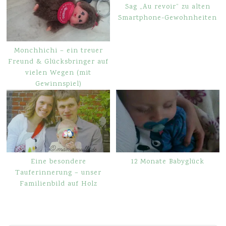
Sag „Au revoir“ zu alten
Smartphone-Gewohnheiten
Monchhichi – ein treuer
Freund & Glücksbringer auf
vielen Wegen (mit
Gewinnspiel)
Eine besondere
12 Monate Babyglück
Tauferinnerung – unser
Familienbild auf Holz