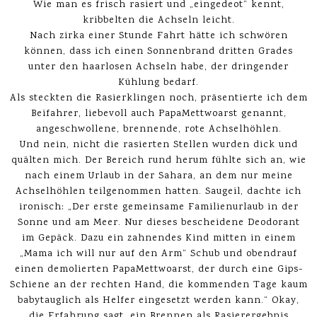
Wie man es frisch rasiert und „eingedeot“ kennt,
kribbelten die Achseln leicht.
Nach zirka einer Stunde Fahrt hätte ich schwören
können, dass ich einen Sonnenbrand dritten Grades
unter den haarlosen Achseln habe, der dringender
Kühlung bedarf.
Als steckten die Rasierklingen noch, präsentierte ich dem
Beifahrer, liebevoll auch PapaMettwoarst genannt,
angeschwollene, brennende, rote Achselhöhlen.
Und nein, nicht die rasierten Stellen wurden dick und
quälten mich. Der Bereich rund herum fühlte sich an, wie
nach einem Urlaub in der Sahara, an dem nur meine
Achselhöhlen teilgenommen hatten. Saugeil, dachte ich
ironisch: „Der erste gemeinsame Familienurlaub in der
Sonne und am Meer. Nur dieses bescheidene Deodorant
im Gepäck. Dazu ein zahnendes Kind mitten in einem
„Mama ich will nur auf den Arm“ Schub und obendrauf
einen demolierten PapaMettwoarst, der durch eine Gips-
Schiene an der rechten Hand, die kommenden Tage kaum
babytauglich als Helfer eingesetzt werden kann.“ Okay,
die Erfahrung sagt, ein Brennen als Rasierergebnis