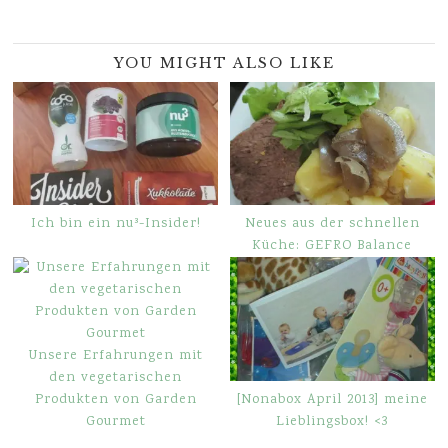
YOU MIGHT ALSO LIKE
Ich bin ein nu³-Insider!
Neues aus der schnellen
Küche: GEFRO Balance
Unsere Erfahrungen mit
den vegetarischen
[Nonabox April 2013] meine
Produkten von Garden
Lieblingsbox! <3
Gourmet