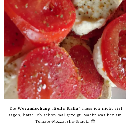
Würzmischung „Bella Italia“
Die
muss ich nicht viel
sagen, hatte ich schon mal gezeigt. Macht was her am
Tomate-Mozzarella-Snack. 🙂