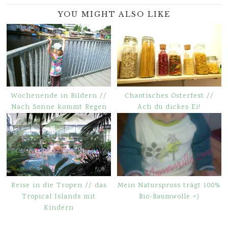
YOU MIGHT ALSO LIKE
Wochenende in Bildern //
Chaotisches Osterfest //
Nach Sonne kommt Regen
Ach du dickes Ei!
Reise in die Tropen // das
Mein Naturspross trägt 100%
Tropical Islands mit
Bio-Baumwolle =)
Kindern