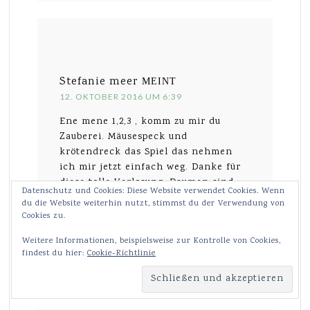
Stefanie meer
MEINT
12. OKTOBER 2016 UM 6:39
Ene mene 1,2,3 , komm zu mir du
Zauberei. Mäusespeck und
krötendreck das Spiel das nehmen
ich mir jetzt einfach weg. Danke für
diese tolle Verlosung. Daumen sind
Datenschutz und Cookies: Diese Website verwendet Cookies. Wenn
gedrückt vielleicht haben wir ja
du die Website weiterhin nutzt, stimmst du der Verwendung von
etwas Glück. Liebe grüße Familie Meer
Cookies zu.
Wird geladen …
Weitere Informationen, beispielsweise zur Kontrolle von Cookies,
findest du hier:
Cookie-Richtlinie
Antworten