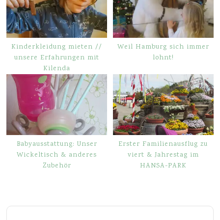
Kinderkleidung mieten //
Weil Hamburg sich immer
unsere Erfahrungen mit
lohnt!
Kilenda
Babyausstattung: Unser
Erster Familienausflug zu
Wickeltisch & anderes
viert & Jahrestag im
Zubehör
HANSA-PARK