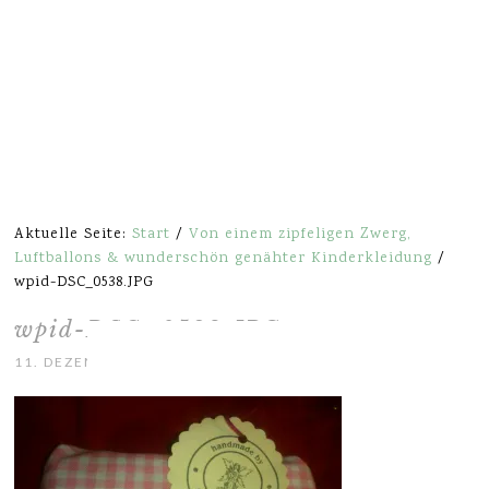
Aktuelle Seite:
Start
/
Von einem zipfeligen Zwerg,
Luftballons & wunderschön genähter Kinderkleidung
/
wpid-DSC_0538.JPG
wpid-DSC_0538.JPG
11. DEZEMBER 2013