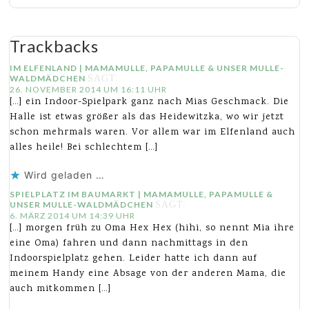
Trackbacks
IM ELFENLAND | MAMAMULLE, PAPAMULLE & UNSER MULLE-
WALDMÄDCHEN
SAGT:
26. NOVEMBER 2014 UM 16:11 UHR
[…] ein Indoor-Spielpark ganz nach Mias Geschmack. Die
Halle ist etwas größer als das Heidewitzka, wo wir jetzt
schon mehrmals waren. Vor allem war im Elfenland auch
alles heile! Bei schlechtem […]
Wird geladen …
SPIELPLATZ IM BAUMARKT | MAMAMULLE, PAPAMULLE &
UNSER MULLE-WALDMÄDCHEN
SAGT:
6. MÄRZ 2014 UM 14:39 UHR
[…] morgen früh zu Oma Hex Hex (hihi, so nennt Mia ihre
eine Oma) fahren und dann nachmittags in den
Indoorspielplatz gehen. Leider hatte ich dann auf
meinem Handy eine Absage von der anderen Mama, die
auch mitkommen […]