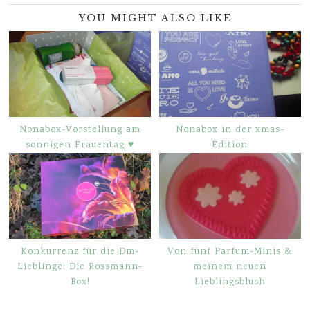
YOU MIGHT ALSO LIKE
Nonabox-Vorstellung am
Nonabox in der xmas-
sonnigen Frauentag ♥
Edition
Konkurrenz für die Dm-
Von fünf Parfum-Minis &
Lieblinge: Die Rossmann-
meinem neuen
Box!
Lieblingsblush