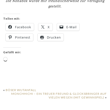
Die Nonabox wurde mir freundlicherweise zur Verfügung
gestellt.
Teilen mit:
Facebook
X
E-Mail
Pinterest
Drucken
Gefällt mir:
Wird
geladen …
«
BÖSER WUTANFALL
MONCHHICHI – EIN TREUER FREUND & GLÜCKSBRINGER AUF
VIELEN WEGEN (MIT GEWINNSPIEL)
»