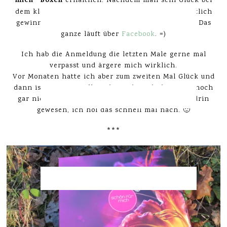
mich“ Boxen
erhältlich. Nachdem man sein Glück bei
dem kleinen Mini-Spiel versuchen muss & hoffentlich
gewinnt, bekommt man die Beauty-Box für nur 5€. Das
ganze läuft über
Facebook
. =)
Ich hab die Anmeldung die letzten Male gerne mal
verpasst und ärgere mich wirklich.
Vor Monaten hatte ich aber zum zweiten Mal Glück und
dann ist mir aufgefallen, dass ich euch diese Box noch
gar nicht gezeigt hatte. Da sind so tolle Sachen drin
gewesen, ich hol das schnell mal nach. 🙂
***