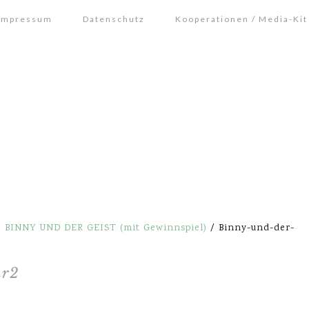
Impressum
Datenschutz
Kooperationen / Media-Kit
l: BINNY UND DER GEIST (mit Gewinnspiel)
/
Binny-und-der-
hr2