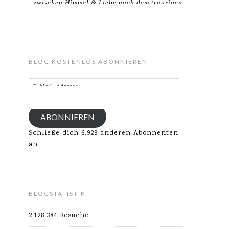
zwischen Himmel & Liebe nach dem traurigen
Verlust meines Ehemannes.
BLOG KOSTENLOS ABONNIEREN
E-
Mail-
Adresse
ABONNIEREN
Schließe dich 6.928 anderen Abonnenten
an
BLOGSTATISTIK
2.128.384 Besuche