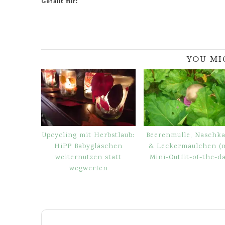
Gefällt mir:
YOU MI
Upcycling mit Herbstlaub:
Beerenmulle, Naschka
HiPP Babygläschen
& Leckermäulchen (
weiternutzen statt
Mini-Outfit-of-the-d
wegwerfen