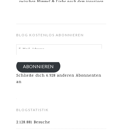
zwischen Himmel & Liebe nach dem traurigen
Verlust meines Ehemannes.
BLOG KOSTENLOS ABONNIEREN
E-
Mail-
Adresse
ABONNIEREN
Schließe dich 6.928 anderen Abonnenten
an
BLOGSTATISTIK
2.128.881 Besuche