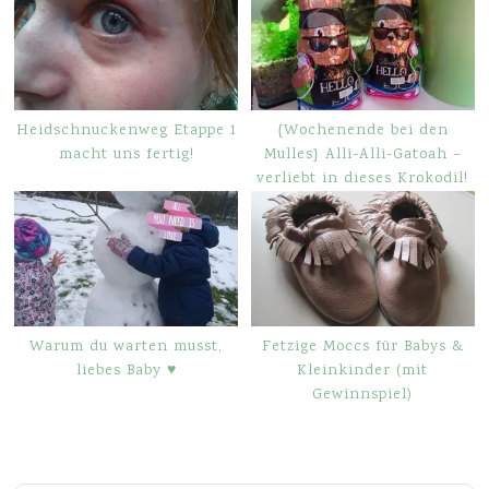
Heidschnuckenweg Etappe 1
{Wochenende bei den
macht uns fertig!
Mulles} Alli-Alli-Gatoah –
verliebt in dieses Krokodil!
Warum du warten musst,
Fetzige Moccs für Babys &
liebes Baby ♥
Kleinkinder (mit
Gewinnspiel)