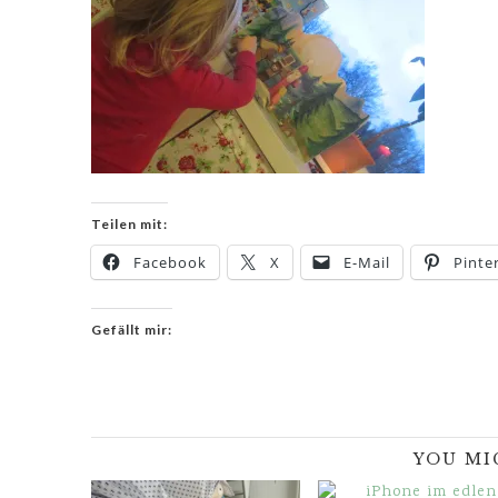
Teilen mit:
Facebook
X
E-Mail
Pinte
Gefällt mir:
YOU MI