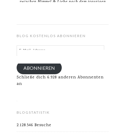
zwischen Himmel & Liebe nach dem traurigen
Verlust meines Ehemannes.
BLOG KOSTENLOS ABONNIEREN
E-
Mail-
Adresse
ABONNIEREN
Schließe dich 6.928 anderen Abonnenten
an
BLOGSTATISTIK
2.128.546 Besuche