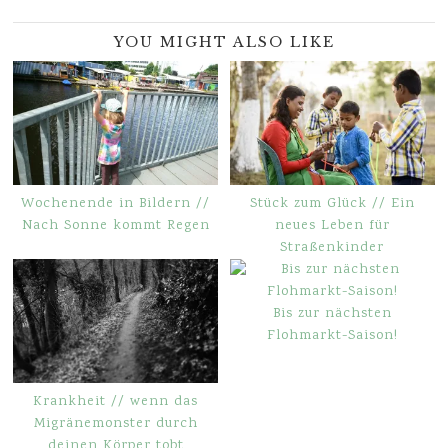
YOU MIGHT ALSO LIKE
Wochenende in Bildern //
Stück zum Glück // Ein
Nach Sonne kommt Regen
neues Leben für
Straßenkinder
Bis zur nächsten
Flohmarkt-Saison!
Krankheit // wenn das
Migränemonster durch
deinen Körper tobt