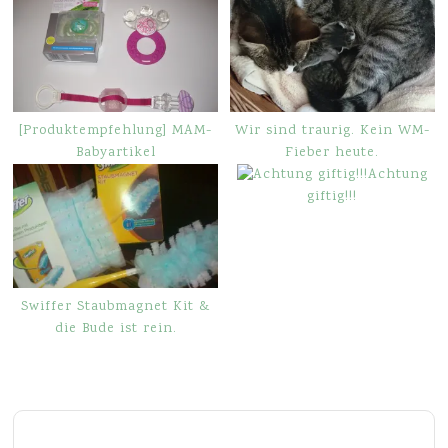
[Produktempfehlung] MAM-
Wir sind traurig. Kein WM-
Babyartikel
Fieber heute.
Achtung
giftig!!!
Swiffer Staubmagnet Kit &
die Bude ist rein.