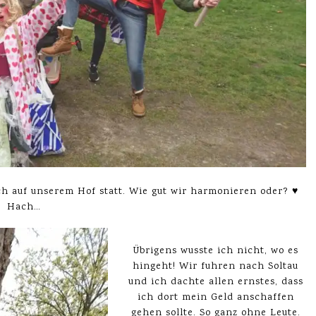
ch auf unserem Hof statt. Wie gut wir harmonieren oder? ♥
Hach…
Übrigens wusste ich nicht, wo es
hingeht! Wir fuhren nach Soltau
und ich dachte allen ernstes, dass
ich dort mein Geld anschaffen
gehen sollte. So ganz ohne Leute.