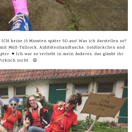
ICH keine 15 Minuten später SO aus! Was ich darstellen so?
mit Müll-Tüllrock, Alditütenhandtasche, Goldlöckchen und
ter. ♥ Ich war so verliebt in mein Äußeres, das glaubt ihr
Wirklich nicht. 😛