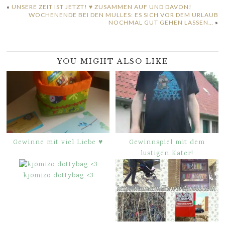
«
UNSERE ZEIT IST JETZT! ♥ ZUSAMMEN AUF UND DAVON!
WOCHENENDE BEI DEN MULLES: ES SICH VOR DEM URLAUB
NOCHMAL GUT GEHEN LASSEN…
»
YOU MIGHT ALSO LIKE
Gewinne mit viel Liebe ♥
Gewinnspiel mit dem
lustigen Kater!
kjomizo dottybag <3