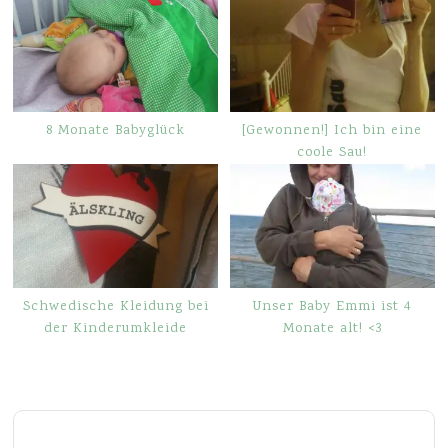
8 Monate Babyglück
[Gewonnen!] Ich bin eine
coole Sau!
Schwedische Kleidung bei
Unser Baby Emmi ist 4
der Kinderumkleide
Monate alt! <3