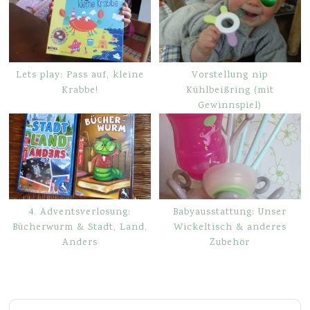
Lets play: Pass auf, kleine
Vorstellung nip
Krabbe!
Kühlbeißring (mit
Gewinnspiel)
4. Adventsverlosung:
Babyausstattung: Unser
Bücherwurm & Stadt, Land,
Wickeltisch & anderes
Anders
Zubehör