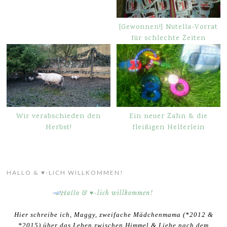
[Gewonnen!] Nutella-Vorrat
für schlechte Zeiten
Wir verabschieden den
Ein neuer Zahn & die
Herbst!
fleißigen Helferlein
HALLO & ♥-LICH WILLKOMMEN!
Hier schreibe ich, Maggy, zweifache Mädchenmama (*2012 &
*2015) über das Leben zwischen Himmel & Liebe nach dem