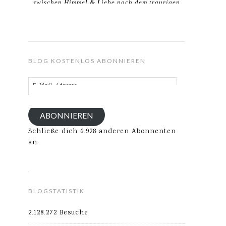
zwischen Himmel & Liebe nach dem traurigen
Verlust meines Ehemannes.
BLOG KOSTENLOS ABONNIEREN
E-
Mail-
Adresse
ABONNIEREN
Schließe dich 6.928 anderen Abonnenten
an
BLOGSTATISTIK
2.128.272 Besuche