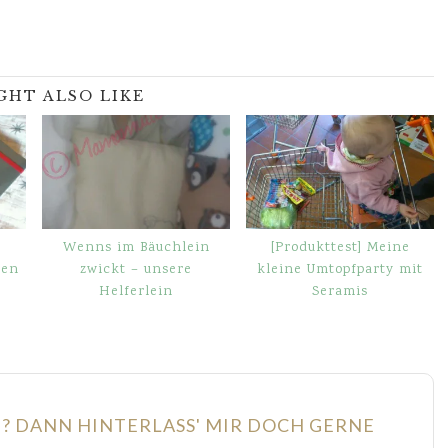
GHT ALSO LIKE
Wenns im Bäuchlein
[Produkttest] Meine
gen
zwickt – unsere
kleine Umtopfparty mit
Helferlein
Seramis
N? DANN HINTERLASS' MIR DOCH GERNE