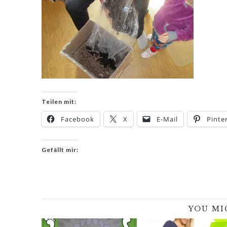
Teilen mit:
Facebook
X
E-Mail
Pinte
Gefällt mir:
YOU MI