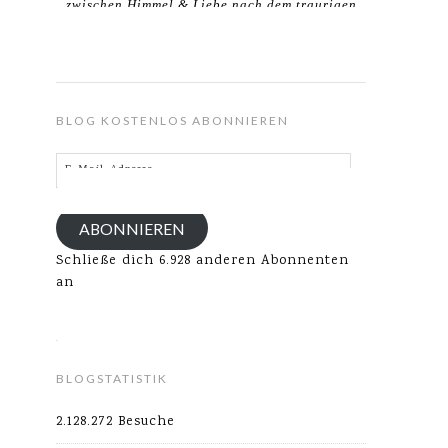
zwischen Himmel & Liebe nach dem traurigen
Verlust meines Ehemannes.
BLOG KOSTENLOS ABONNIEREN
E-
Mail-
Adresse
ABONNIEREN
Schließe dich 6.928 anderen Abonnenten
an
BLOGSTATISTIK
2.128.272 Besuche