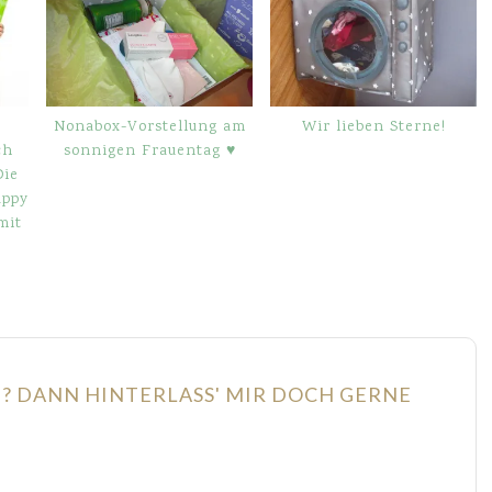
Nonabox-Vorstellung am
Wir lieben Sterne!
ch
sonnigen Frauentag ♥
Die
appy
mit
N? DANN HINTERLASS' MIR DOCH GERNE