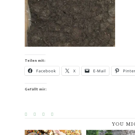
Teilen mit:
Facebook
X
E-Mail
Pinte
Gefällt mir:
YOU MI