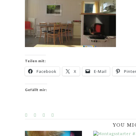
Teilen mit:
Facebook
X
E-Mail
Pinte
Gefällt mir:
YOU MI