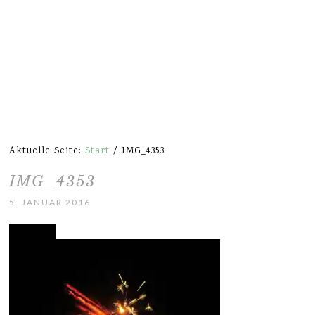
Aktuelle Seite:
Start
/
IMG_4353
IMG_4353
5. JANUAR 2016