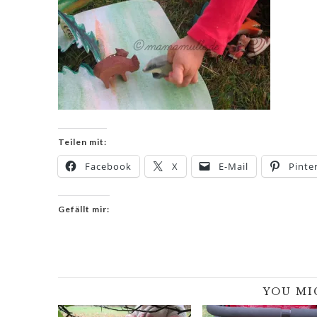
Teilen mit:
Facebook
X
E-Mail
Pinte
Gefällt mir:
YOU MI