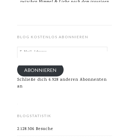
zwischen Himmel & Liebe nach dem traurigen
Verlust meines Ehemannes.
BLOG KOSTENLOS ABONNIEREN
E-
Mail-
Adresse
ABONNIEREN
Schließe dich 6.928 anderen Abonnenten
an
BLOGSTATISTIK
2.128.506 Besuche