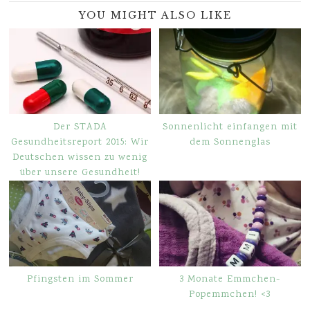
YOU MIGHT ALSO LIKE
Der STADA
Sonnenlicht einfangen mit
Gesundheitsreport 2015: Wir
dem Sonnenglas
Deutschen wissen zu wenig
über unsere Gesundheit!
Pfingsten im Sommer
3 Monate Emmchen-
Popemmchen! <3