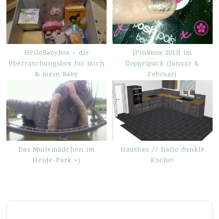
HelloBabyBox – die
[Pinkbox 2013] im
Überraschungsbox für mich
Doppelpack (Januar &
& mein Baby
Februar)
Das Mullemädchen im
Hausbau // hallo dunkle
Heide-Park =)
Küche!