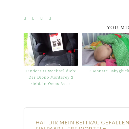
YOU MI
Kindersitz wechsel dich:
8 Monate Babyglüc
Der Diono Monterey 2
zieht in Omas Auto!
HAT DIR MEIN BEITRAG GEFALLE
EIN PAAR LIEBE WORTE! ♥