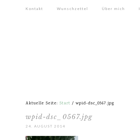
Kontakt
Wunschzettel
Über mich
Aktuelle Seite:
Start
/
wpid-dsc_0567.jpg
wpid-dsc_0567.jpg
24. AUGUST 2014