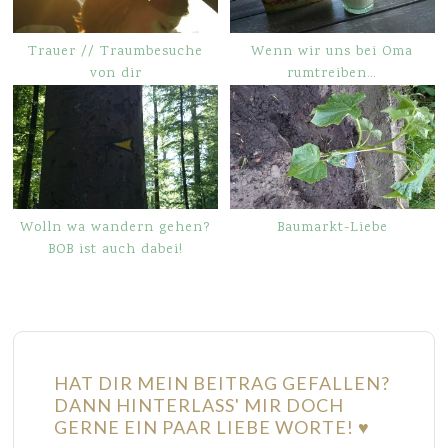
Trauer // Traumbesuche
Wenn wir uns bei Oma
von dir
rumtreiben…
Wolln wa wandern gehen?
Baumarkt-Liebe
BOB ist auch dabei!
HAT DIR MEIN BEITRAG GEFALLEN?
DANN HINTERLASS' MIR DOCH
GERNE EIN PAAR LIEBE WORTE! ♥