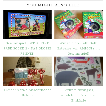
YOU MIGHT ALSO LIKE
Gewinnspiel: DER KLEINE
Wir spielen Halli Galli
RABE SOCKE 2 ­- DAS GROSSE
Extreme von AMIGO! (mit
RENNEN
Gewinnspiel)
Kleiner vorweihnachtlicher
Berlinmitbringsel,
Urlaub
windeln.de & andere
Einkäufe