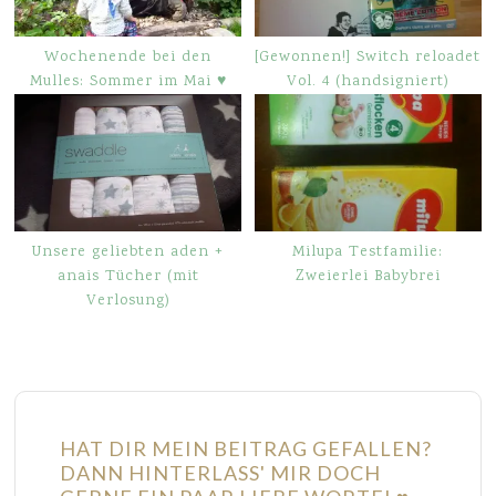
Wochenende bei den
[Gewonnen!] Switch reloadet
Mulles: Sommer im Mai ♥
Vol. 4 (handsigniert)
Unsere geliebten aden +
Milupa Testfamilie:
anais Tücher (mit
Zweierlei Babybrei
Verlosung)
HAT DIR MEIN BEITRAG GEFALLEN?
DANN HINTERLASS' MIR DOCH