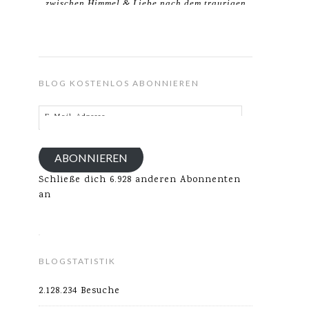
zwischen Himmel & Liebe nach dem traurigen
Verlust meines Ehemannes.
BLOG KOSTENLOS ABONNIEREN
E-
Mail-
Adresse
ABONNIEREN
Schließe dich 6.928 anderen Abonnenten
an
BLOGSTATISTIK
2.128.234 Besuche