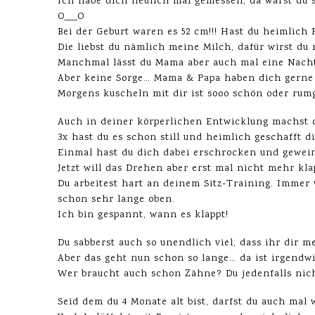
Ich habe dich neulich mal gemessen, da warst du 
O___O
Bei der Geburt waren es 52 cm!!! Hast du heimlich
Die liebst du nämlich meine Milch, dafür wirst du
Manchmal lässt du Mama aber auch mal eine Nacht 
Aber keine Sorge… Mama & Papa haben dich gerne 
Morgens kuscheln mit dir ist sooo schön oder ru
Auch in deiner körperlichen Entwicklung machst d
3x hast du es schon still und heimlich geschafft 
Einmal hast du dich dabei erschrocken und gewein
Jetzt will das Drehen aber erst mal nicht mehr kl
Du arbeitest hart an deinem Sitz-Training. Immer
schon sehr lange oben.
Ich bin gespannt, wann es klappt!
Du sabberst auch so unendlich viel, dass ihr dir 
Aber das geht nun schon so lange… da ist irgendw
Wer braucht auch schon Zähne? Du jedenfalls nicht
Seid dem du 4 Monate alt bist, darfst du auch mal