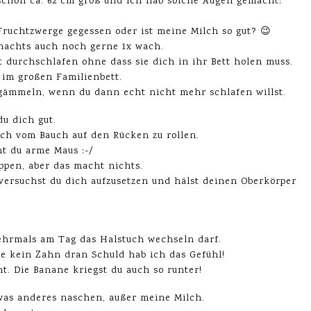
schon ca. 62 cm groß und ich hab solche Augen gemacht:
 Fruchtzwerge gegessen oder ist meine Milch so gut? 😉
 nachts auch noch gerne 1x wach.
durchschlafen ohne dass sie dich in ihr Bett holen muss.
im großen Familienbett.
mgämmeln, wenn du dann echt nicht mehr schlafen willst.
u dich gut.
dich vom Bauch auf den Rücken zu rollen.
t du arme Maus :-/
appen, aber das macht nichts.
 versuchst du dich aufzusetzen und hälst deinen Oberkörper
mehrmals am Tag das Halstuch wechseln darf.
ie kein Zahn dran Schuld hab ich das Gefühl!
. Die Banane kriegst du auch so runter!
 was anderes naschen, außer meine Milch.