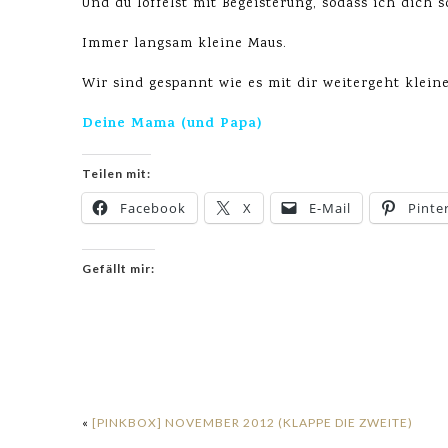
Und du löffelst mit Begeisterung, sodass ich dich 
Immer langsam kleine Maus.
Wir sind gespannt wie es mit dir weitergeht klein
Deine Mama (und Papa)
Teilen mit:
Facebook
X
E-Mail
Pinte
Gefällt mir:
«
[PINKBOX] NOVEMBER 2012 (KLAPPE DIE ZWEITE)