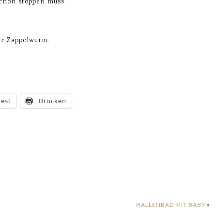
schon stoppen muss.
er Zappelwurm.
rest
Drucken
HALLENBAD MIT BABY
»