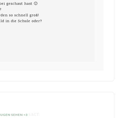
bei geschaut hast 🙂
?
rden so schnell groß!
ld in die Schule oder?
AUGEN SEHEN <3
SAGT: