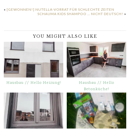
«
[GEWONNEN!] NUTELLA-VORRAT FÜR SCHLECHTE ZEITEN
SCHAUMA KIDS SHAMPOO … NICHT DEUTSCH!
»
YOU MIGHT ALSO LIKE
Hausbau // Hello Heizung!
Hausbau // Hello
Betonküche!