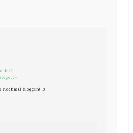
e.de/?
ategory=
ch nochmal bloggen! :3