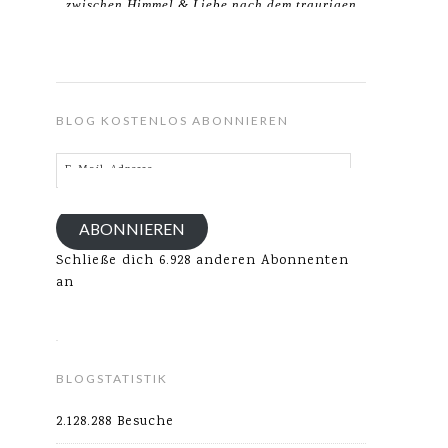
zwischen Himmel & Liebe nach dem traurigen
Verlust meines Ehemannes.
BLOG KOSTENLOS ABONNIEREN
E-
Mail-
Adresse
ABONNIEREN
Schließe dich 6.928 anderen Abonnenten
an
BLOGSTATISTIK
2.128.288 Besuche