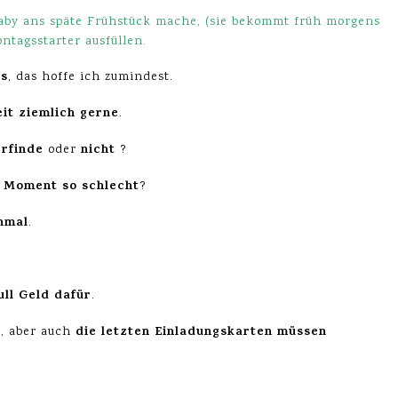
aby ans späte Frühstück mache, (sie bekommt früh morgens
ontagsstarter ausfüllen.
ls
, das hoffe ich zumindest.
it ziemlich gerne
.
erfinde
nicht
oder
?
m Moment so schlecht
?
hmal
.
ull Geld dafür
.
die letzten Einladungskarten müssen
, aber auch