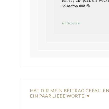
Ich sag dir, pack die Wick
SoOderSo um! 🙂
Antworten
HAT DIR MEIN BEITRAG GEFALLE
EIN PAAR LIEBE WORTE! ♥