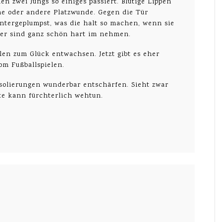
en zwei Jungs so einiges passiert. Blutige Lippen
ne oder andere Platzwunde. Gegen die Tür
runtergeplumpst, was die halt so machen, wenn sie
der sind ganz schön hart im nehmen.
len zum Glück entwachsen. Jetzt gibt es eher
om Fußballspielen.
solierungen wunderbar entschärfen. Sieht zwar
tte kann fürchterlich wehtun.