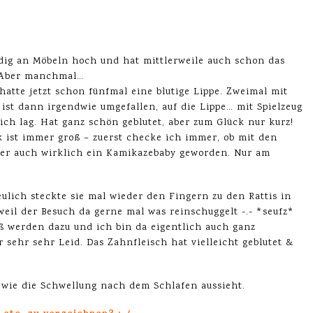
ndig an Möbeln hoch und hat mittlerweile auch schon das
. Aber manchmal…
hatte jetzt schon fünfmal eine blutige Lippe. Zweimal mit
 ist dann irgendwie umgefallen, auf die Lippe… mit Spielzeug
ch lag. Hat ganz schön geblutet, aber zum Glück nur kurz!
k ist immer groß – zuerst checke ich immer, ob mit den
aber auch wirklich ein Kamikazebaby geworden. Nur am
neulich steckte sie mal wieder den Fingern zu den Rattis in
eil der Besuch da gerne mal was reinschuggelt -.- *seufz*
ß werden dazu und ich bin da eigentlich auch ganz
r sehr sehr Leid. Das Zahnfleisch hat vielleicht geblutet &
, wie die Schwellung nach dem Schlafen aussieht.