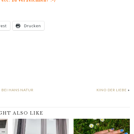
 etc. zu verzeichnen? :-/
rest
Drucken
 BEI HANS NATUR
KINO DER LIEBE
»
GHT ALSO LIKE