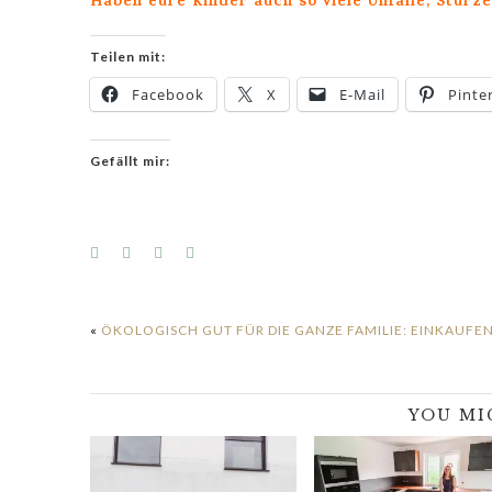
Haben eure Kinder auch so viele Unfälle, Stürze
Teilen mit:
Facebook
X
E-Mail
Pinte
Gefällt mir:
«
ÖKOLOGISCH GUT FÜR DIE GANZE FAMILIE: EINKAUFEN
YOU MI