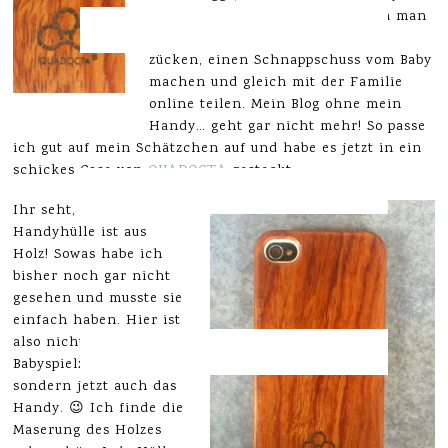
immer und überall dabei. So kann man
es schnell im richtigen Moment
zücken, einen Schnappschuss vom Baby
machen und gleich mit der Familie
online teilen. Mein Blog ohne mein
Handy… geht gar nicht mehr! So passe
ich gut auf mein Schätzchen auf und habe es jetzt in ein
schickes Case von
QUADOCTA
gesteckt.
Ihr seht, die
Handyhülle ist aus
Holz! Sowas habe ich
bisher noch
gar nicht
gesehen und musste sie
einfach haben. Hier ist
also nicht nur das
Babyspielzeug aus Holz,
sondern jetzt auch das
Handy. 😉 Ich finde die
Maserung des Holzes