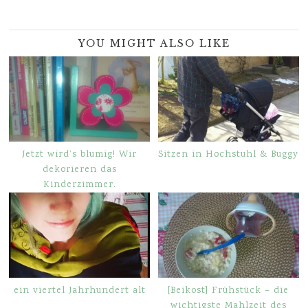
YOU MIGHT ALSO LIKE
Jetzt wird’s blumig! Wir
Sitzen in Hochstuhl & Buggy
dekorieren das
Kinderzimmer.
ein viertel Jahrhundert alt
[Beikost] Frühstück – die
wichtigste Mahlzeit des