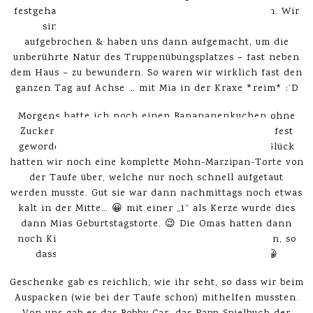
festgehalten, denn es gab wirklich einiges zu sehen. Wir
sind mit vollen Kuchen-Bäuchen in den Wald
aufgebrochen & haben uns dann aufgemacht, um die
unberührte Natur des Truppenübungsplatzes – fast neben
dem Haus – zu bewundern. So waren wir wirklich fast den
ganzen Tag auf Achse … mit Mia in der Kraxe *reim* :’D
Morgens hatte ich noch einen Banananenkuchen ohne
Zucker für Mia backen wollen, welcher aber nicht fest
geworden ist und bei den Hühnern landete. Zum Glück
hatten wir noch eine komplette Mohn-Marzipan-Torte von
der Taufe über, welche nur noch schnell aufgetaut
werden musste. Gut sie war dann nachmittags noch etwas
kalt in der Mitte… 😀 mit einer „1“ als Kerze wurde dies
dann Mias Geburtstagstorte. 😉 Die Omas hatten dann
noch Kinderkekse & ein Törtchen für Mia gebacken, so
dass sie sich ordentlich durchfuttern konnte 😀
Geschenke gab es reichlich, wie ihr seht, so dass wir beim
Auspacken (wie bei der Taufe schon) mithelfen mussten.