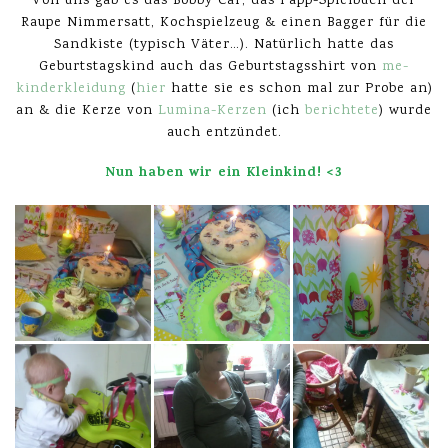
Von uns gab es das Bobby Car, das Papp-Spielbuch der
Raupe Nimmersatt, Kochspielzeug & einen Bagger für die
Sandkiste (typisch Väter…). Natürlich hatte das
Geburtstagskind auch das Geburtstagsshirt von
me-
kinderkleidung
(
hier
hatte sie es schon mal zur Probe an)
an & die Kerze von
Lumina-Kerzen
(ich
berichtete
) wurde
auch entzündet.
Nun haben wir ein Kleinkind! <3