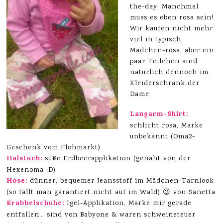
the-day: Manchmal
muss es eben rosa sein!
Wir kaufen nicht mehr
viel in typisch
Mädchen-rosa, aber ein
paar Teilchen sind
natürlich dennoch im
Kleiderschrank der
Dame.
Langarm-Shirt:
schlicht rosa, Marke
unbekannt (Oma2-
Geschenk vom Flohmarkt)
Halstuch:
süße Erdbeerapplikation (genäht von der
Hexenoma :D)
Hose:
dünner, bequemer Jeansstoff im Mädchen-Tarnlook
(so fällt man garantiert nicht auf im Wald) 😉 von Sanetta
Krabbelschuhe
:
Igel-Applikation, Marke mir gerade
entfallen… sind von Babyone & waren schweineteuer