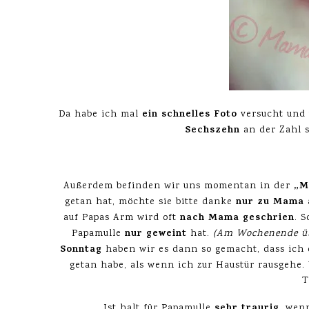
ein schnelles Foto
Da habe ich mal
versucht und 
Sechszehn
an der Zahl s
„M
Außerdem befinden wir uns momentan in der
nur zu Mama a
getan hat, möchte sie bitte danke
nach Mama geschrien
auf Papas Arm wird oft
. S
nur geweint
Papamulle
hat.
(Am Wochenende üb
Sonntag
haben wir es dann so gemacht, dass ich
getan habe, als wenn ich zur Haustür rausgehe. 
T
sehr traurig
Ist halt für Papamulle
, wen