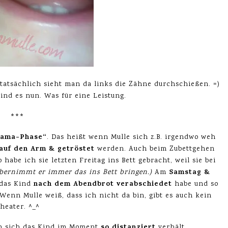
tatsächlich sieht man da links die Zähne durchschießen. =)
ind es nun. Was für eine Leistung.
***
ama-Phase“
. Das heißt wenn Mulle sich z.B. irgendwo weh
uf den Arm & getröstet
werden. Auch beim Zubettgehen
o habe ich sie letzten Freitag ins Bett gebracht, weil sie bei
Samstag &
ernimmt er immer das ins Bett bringen.)
Am
nach dem Abendbrot verabschiedet
 das Kind
habe und so
Wenn Mulle weiß, dass ich nicht da bin, gibt es auch kein
heater. ^_^
so distanziert
n sich das Kind im Moment
verhält.