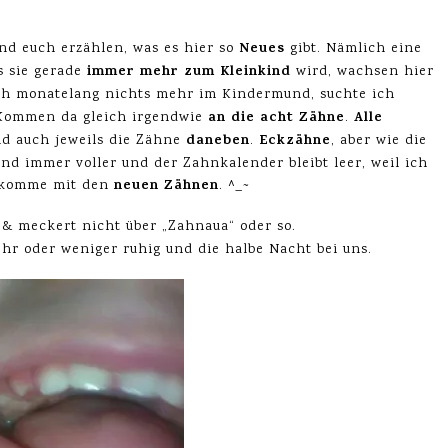
Neues
d euch erzählen, was es hier so
gibt. Nämlich eine
immer mehr zum Kleinkind
 sie gerade
wird, wachsen hier
ich monatelang nichts mehr im Kindermund, suchte ich
an die acht Zähne
Alle
ommen da gleich irgendwie
.
daneben
Eckzähne
d auch jeweils die Zähne
.
, aber wie die
nd immer voller und der Zahnkalender bleibt leer, weil ich
neuen Zähnen
r komme mit den
. ^_~
& meckert nicht über „Zahnaua“ oder so.
ehr oder weniger ruhig und die halbe Nacht bei uns.