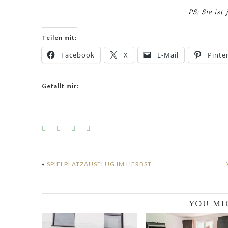
PS: Sie ist 
Teilen mit:
Facebook
X
E-Mail
Pinte
Gefällt mir:
«
SPIELPLATZAUSFLUG IM HERBST
YOU MI