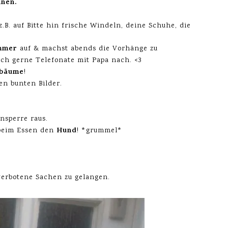
nen.
 z.B. auf Bitte hin frische Windeln, deine Schuhe, die
mmer
auf & machst abends die Vorhänge zu
uch gerne Telefonate mit Papa nach. <3
lbäume
!
en bunten Bilder.
nsperre raus.
Hund
eim Essen den
! *grummel*
verbotene Sachen zu gelangen.