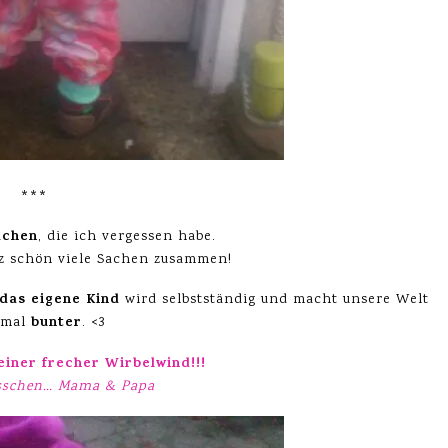
***
achen
, die ich vergessen habe.
z schön viele Sachen zusammen!
das eigene Kind
wird selbstständig und macht unsere Welt
bunter
hmal
. <3
leiner frecher Wirbelwind!!!
sschen… Mama & Papa