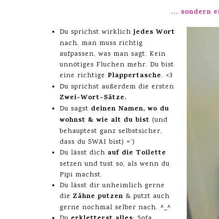
… sondern ei
jedes Wort
Du sprichst wirklich
nach, man muss richtig
aufpassen, was man sagt. Kein
unnötiges Fluchen mehr. Du bist
Plappertasche
eine richtige
. <3
Du sprichst außerdem die ersten
Zwei-Wort-Sätze.
deinen Namen, wo du
Du sagst
wohnst & wie alt du bist
(und
behauptest ganz selbstsicher,
dass du SWAI bist) =‘)
auf die Toilette
Du lässt dich
setzen und tust so, als wenn du
Pipi machst.
Du lässt dir unheimlich gerne
Zähne putzen
die
& putzt auch
gerne nochmal selber nach. ^_^
erkletterst alles
Du
: Sofa,