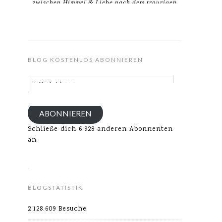
zwischen Himmel & Liebe nach dem traurigen
Verlust meines Ehemannes.
BLOG KOSTENLOS ABONNIEREN
E-
Mail-
Adresse
ABONNIEREN
Schließe dich 6.928 anderen Abonnenten
an
BLOGSTATISTIK
2.128.609 Besuche