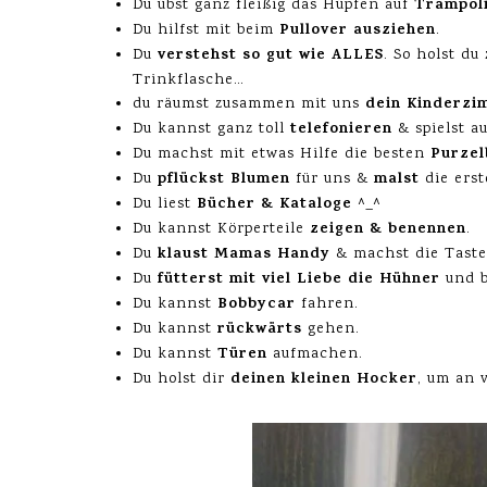
Trampoli
Du übst ganz fleißig das Hüpfen auf
Pullover ausziehen
Du hilfst mit beim
.
verstehst so gut wie ALLES
Du
. So holst du
Trinkflasche…
dein Kinderzi
du räumst zusammen mit uns
telefonieren
Du kannst ganz toll
& spielst a
Purze
Du machst mit etwas Hilfe die besten
pflückst Blumen
malst
Du
für uns &
die erst
Bücher & Kataloge
Du liest
^_^
zeigen & benennen
Du kannst Körperteile
.
klaust Mamas Handy
Du
& machst die Taste
fütterst mit viel Liebe die Hühner
Du
und b
Bobbycar
Du kannst
fahren.
rückwärts
Du kannst
gehen.
Türen
Du kannst
aufmachen.
deinen kleinen Hocker
Du holst dir
, um an 