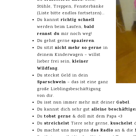
Stühle, Treppen, Fensterbänke
(Liste bitte endlos fortsetzen)…
richtig schnell
Du kannst
bald
werden beim Laufen,
rennst du
mir noch weg!
spazieren
Du gehst gerne
.
nicht mehr so gerne
Du sitzt
in
deinem Kinderwagen – willst
kleiner
lieber frei sein,
Wildfang
.
Du steckst Geld in dein
Sparschwein
– das ist eine ganz
große Lieblingsbeschäftigung
von dir.
Gabel
Du isst nun immer mehr mit deiner
.
alleine beschäftige
Du kannst dich sehr gut
tobst gerne
Du
& doll mit dem Papa <3
streichelst
kuschelst
Du
Tiere sehr gerne,
d
das Radio
Du machst uns morgens
an & die