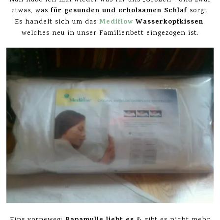
Nun habe ich mal wieder was für uns „Großen“. Und zwar
für gesunden und erholsamen Schlaf
etwas, was
sorgt.
Mediflow
Wasserkopfkissen
Es handelt sich um das
,
welches neu in unser Familienbett eingezogen ist.
Eins vorneweg:
& gibt es nicht mehr