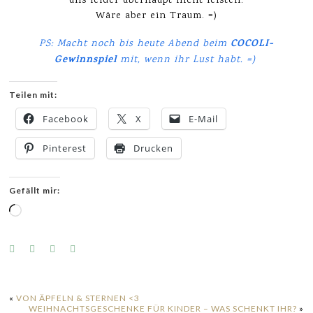
uns leider überhaupt nicht leisten.
Wäre aber ein Traum. =)
COCOLI-
PS: Macht noch bis heute Abend beim
Gewinnspiel
mit, wenn ihr Lust habt. =)
Teilen mit:
Facebook
X
E-Mail
Pinterest
Drucken
Gefällt mir:
Wird
geladen …
«
VON ÄPFELN & STERNEN <3
WEIHNACHTSGESCHENKE FÜR KINDER – WAS SCHENKT IHR?
»