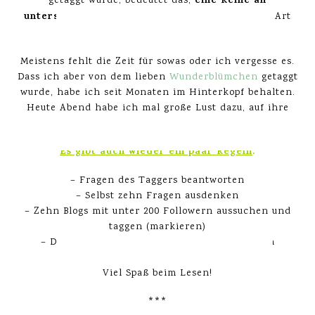
eine Reihe an
getaggt wurde, bedeutet das,
unterschiedlichen Fragen
zu beantworten. Eine Art
virtueller Kettenbrief
oder so. =)
Meistens fehlt die Zeit für sowas oder ich vergesse es.
Dass ich aber von dem lieben
Wunderblümchen
getaggt
wurde, habe ich seit Monaten im Hinterkopf behalten.
Heute Abend habe ich mal große Lust dazu, auf ihre
Fragen zurückzukommen.
Es gibt auch wieder ein paar Regeln
:
– Fragen des Taggers beantworten
– Selbst zehn Fragen ausdenken
– Zehn Blogs mit unter 200 Followern aussuchen und
taggen (markieren)
– Den ausgewählten Bloggern davon berichten
– Zurücktaggen ist nicht erlaubt!
Viel Spaß beim Lesen!
***