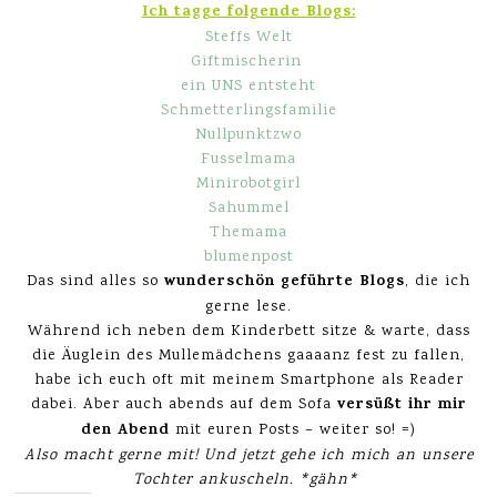
Ich tagge folgende Blogs:
Steffs Welt
Giftmischerin
ein UNS entsteht
Schmetterlingsfamilie
Nullpunktzwo
Fusselmama
Minirobotgirl
Sahummel
Themama
blumenpost
wunderschön geführte Blogs
Das sind alles so
, die ich
gerne lese.
Während ich neben dem Kinderbett sitze & warte, dass
die Äuglein des Mullemädchens gaaaanz fest zu fallen,
habe ich euch oft mit meinem Smartphone als Reader
versüßt ihr mir
dabei. Aber auch abends auf dem Sofa
den Abend
mit euren Posts – weiter so! =)
Also macht gerne mit! Und jetzt gehe ich mich an unsere
Tochter ankuscheln. *gähn*