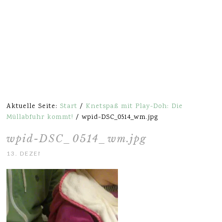
Aktuelle Seite:
Start
/
Knetspaß mit Play-Doh: Die
Müllabfuhr kommt!
/
wpid-DSC_0514_wm.jpg
wpid-DSC_0514_wm.jpg
13. DEZEMBER 2013