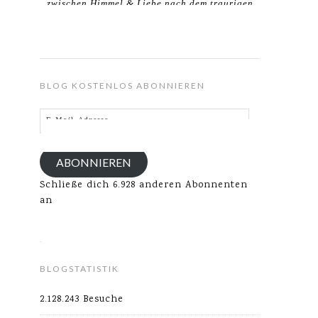
zwischen Himmel & Liebe nach dem traurigen
Verlust meines Ehemannes.
BLOG KOSTENLOS ABONNIEREN
E-
Mail-
Adresse
ABONNIEREN
Schließe dich 6.928 anderen Abonnenten
an
BLOGSTATISTIK
2.128.243 Besuche