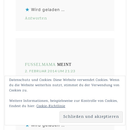
Wird geladen …
Antworten
FUSSELMAMA
MEINT
2. FEBRUAR 2014 UM 21:23
Datenschutz und Cookies: Diese Website verwendet Cookies. Wenn
Oh der ist toll. Ich folge dir über
du die Website weiterhin nutzt, stimmst du der Verwendung von
Facebook, und deinem Blog. Ich
Cookies zu.
bekomme bei neuen Beiträgen immer
eine Email.
Weitere Informationen, beispielsweise zur Kontrolle von Cookies,
findest du hier:
Cookie-Richtlinie
Unser Mäuschen würde sicher Zucker
in diesen Pulli aussehen.
Wird geladen …