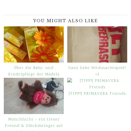
YOU MIGHT ALSO LIKE
Über die Baby- und
Ganz liebe Weihnachtspost!
Kinderpflege der Mädels
<3
[TIPP!] PRIMAVERA Friends
Monchhichi – ein treuer
Freund & Glücksbringer auf