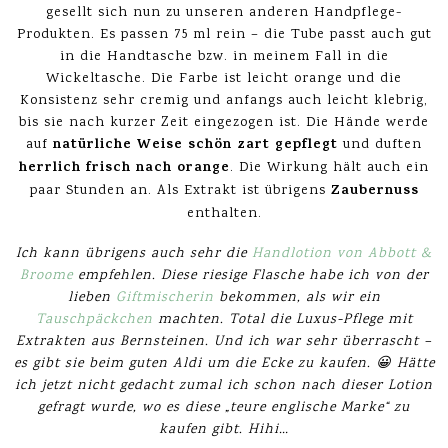
gesellt sich nun zu unseren anderen Handpflege-
Produkten. Es passen 75 ml rein – die Tube passt auch gut
in die Handtasche bzw. in meinem Fall in die
Wickeltasche. Die Farbe ist leicht orange und die
Konsistenz sehr cremig und anfangs auch leicht klebrig,
bis sie nach kurzer Zeit eingezogen ist. Die Hände werde
natürliche Weise schön zart gepflegt
auf
und duften
herrlich frisch nach orange
. Die Wirkung hält auch ein
Zaubernuss
paar Stunden an. Als Extrakt ist übrigens
enthalten.
Ich kann übrigens auch sehr die
Handlotion von Abbott &
Broome
empfehlen. Diese riesige Flasche habe ich von der
lieben
Giftmischerin
bekommen, als wir ein
Tauschpäckchen
machten. Total die Luxus-Pflege mit
Extrakten aus Bernsteinen. Und ich war sehr überrascht –
es gibt sie beim guten Aldi um die Ecke zu kaufen. 😀 Hätte
ich jetzt nicht gedacht zumal ich schon nach dieser Lotion
gefragt wurde, wo es diese „teure englische Marke“ zu
kaufen gibt. Hihi…